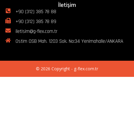
İletişim
+90 (312) 385 78 88
+90 (312) 385 78 89
iletisim@g-flex.com.tr
Ostim OSB Mah. 1203 Sok. No:34 Yenimahalle/ANKARA
© 2026 Copyright - g-flex.com.tr