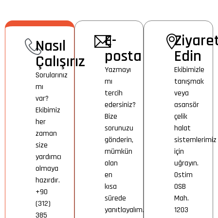
E-
Ziyare
Nasıl
posta
Edin
Çalışırız
Yazmayı
Ekibimizle
Sorularınız
mı
tanışmak
mı
tercih
veya
var?
edersiniz?
asansör
Ekibimiz
Bize
çelik
her
sorunuzu
halat
zaman
gönderin,
sistemlerimiz
size
mümkün
için
yardımcı
olan
uğrayın.
olmaya
en
Ostim
hazırdır.
kısa
OSB
+90
sürede
Mah.
(312)
yanıtlayalım.
1203
385