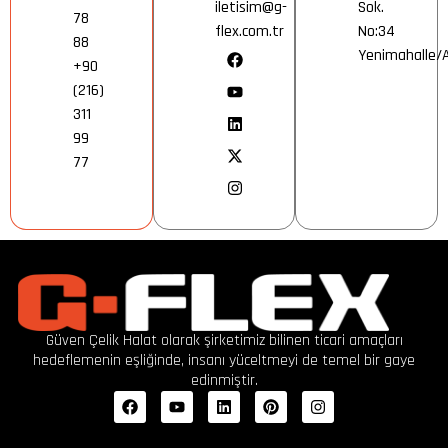
iletisim@g-
Sok.
78
flex.com.tr
No:34
88
Yenimahalle
+90
(216)
311
99
77
Güven Çelik Halat olarak şirketimiz bilinen ticari amaçları
hedeflemenin eşliğinde, insanı yüceltmeyi de temel bir gaye
edinmiştir.