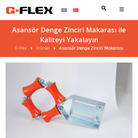
Asansör Denge Zinciri Makarası ile
Kaliteyi Yakalayın
G-Flex
Ürünler
Asansör Denge Zinciri Makarası